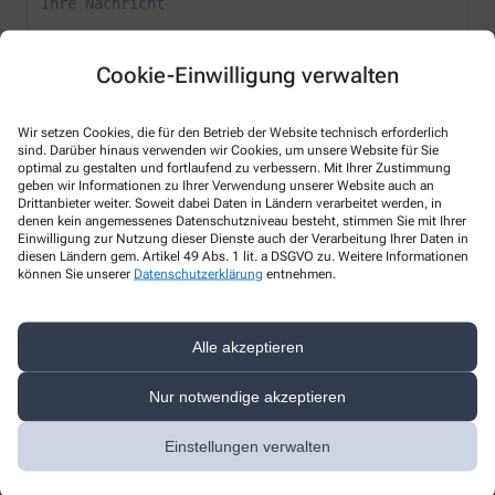
Cookie-Einwilligung verwalten
Wir setzen Cookies, die für den Betrieb der Website technisch erforderlich
* Bitte füllen Sie die Pflichtfelder aus
sind. Darüber hinaus verwenden wir Cookies, um unsere Website für Sie
optimal zu gestalten und fortlaufend zu verbessern. Mit Ihrer Zustimmung
geben wir Informationen zu Ihrer Verwendung unserer Website auch an
Ich erkläre mich damit einverstanden, dass die von mir angegebenen
Drittanbieter weiter. Soweit dabei Daten in Ländern verarbeitet werden, in
Daten elektronisch erfasst und gespeichert und meine Daten an die
denen kein angemessenes Datenschutzniveau besteht, stimmen Sie mit Ihrer
von mir ausgesuchte Apotheke übergeben werden. Rechtsgrundlage
Einwilligung zur Nutzung dieser Dienste auch der Verarbeitung Ihrer Daten in
der Verarbeitung ist Art. 6 Abs. 1 lit. a DS-GVO. Die Einwilligung kann
diesen Ländern gem. Artikel 49 Abs. 1 lit. a DSGVO zu. Weitere Informationen
jederzeit widerrufen werden, z.B. per E-Mail an
wawi-rats-apo-hgw@t-
können Sie unserer
Datenschutzerklärung
entnehmen.
online.de
.
Ihre Daten werden ausschließlich zur Bearbeitung Ihrer Anfrage
verwendet. Weitere Informationen zum Datenschutz finden Sie unter
Alle akzeptieren
folgendem Link:
Datenschutz
.
Nur notwendige akzeptieren
Sind Sie ein Mensch? Dann wählen Sie bitte
das Auto
Einstellungen verwalten