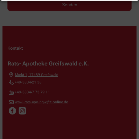
Kontakt
Rats- Apotheke Greifswald e.K.
Markt 1
,
17489
Greifswald
+49-3834/21 38
+49-3834/7 73 79 11
wawi-rats-apo-hgw@t-online.de